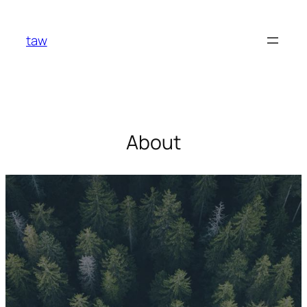
Ugrás
a
taw
tartalomhoz
About